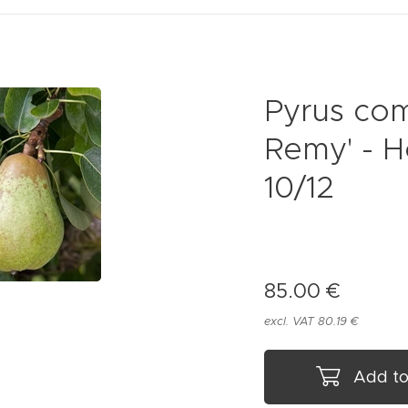
Pyrus com
Remy' - 
10/12
85.00
€
excl. VAT 80.19 €
Add to