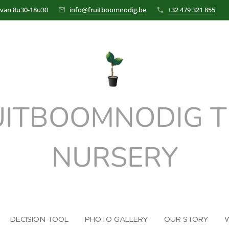
 van 8u30-18u30
info@fruitboomnodig.be
+32 479 321 855
UITBOOMNODIG T
NURSERY
DECISION TOOL
PHOTO GALLERY
OUR STORY