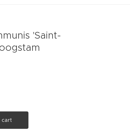
munis 'Saint-
Hoogstam
 cart