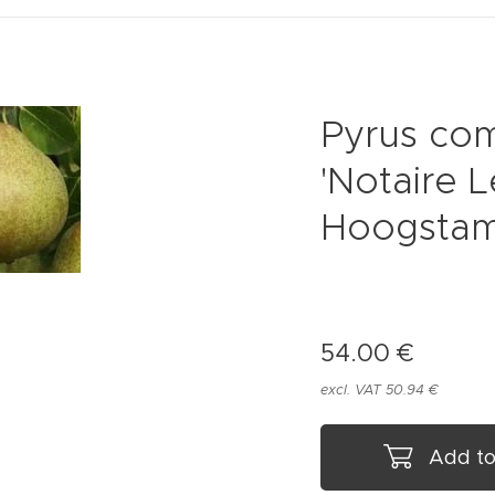
Pyrus co
'Notaire L
Hoogstam
54.00
€
excl. VAT 50.94 €
Add to