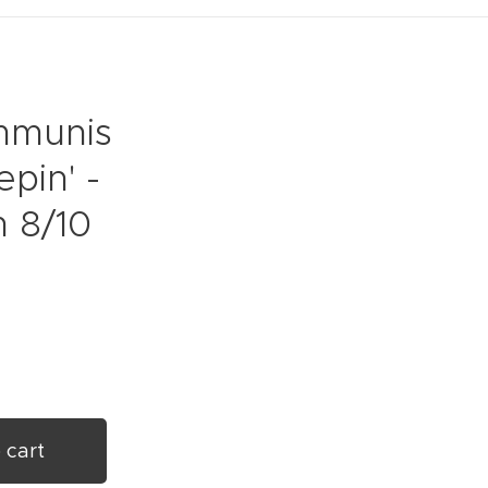
mmunis
epin' -
 8/10
 cart