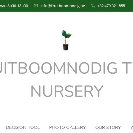
 van 8u30-18u30
info@fruitboomnodig.be
+32 479 321 855
UITBOOMNODIG T
NURSERY
DECISION TOOL
PHOTO GALLERY
OUR STORY