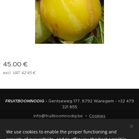
45.00
€
excl. VAT 42.45 €
FRUITBOOMNODIG -
Gentseweg 177, 8792 Waregem - +32 479
321 855
info@fruitboomnodig.be
Cookies
Languages
We use cookies to enable the proper functioning and
Nederlands
English