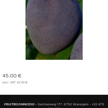
45.00
€
excl. VAT 42.45 €
FRUITBOOMNODIG -
Gentseweg 177, 8792 Waregem - +32 479