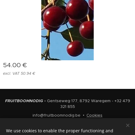
54.00
€
excl. VAT 50.94 €
FRUITBOOMNODIG -
Gentseweg 177, 8792 Waregem - +32 479
321 855
info@fruitboomnodig.be
Cookies
Languages
We use cookies to enable the proper functioning and
Nederlands
English