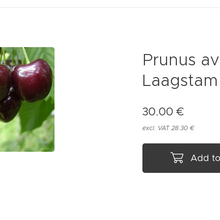
Prunus avi
Laagstam
30.00
€
excl. VAT 28.30 €
Add to