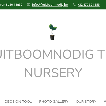
 van 8u30-18u30
info@fruitboomnodig.be
+32 479 321 855
UITBOOMNODIG T
NURSERY
DECISION TOOL
PHOTO GALLERY
OUR STORY