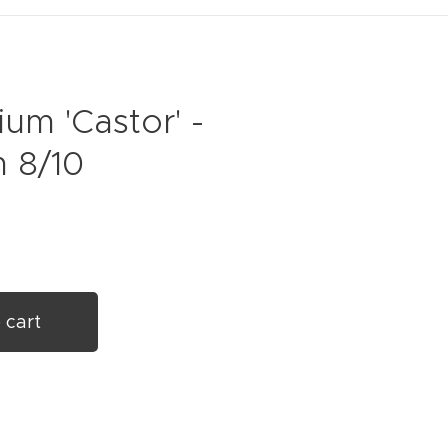
um 'Castor' -
 8/10
 cart