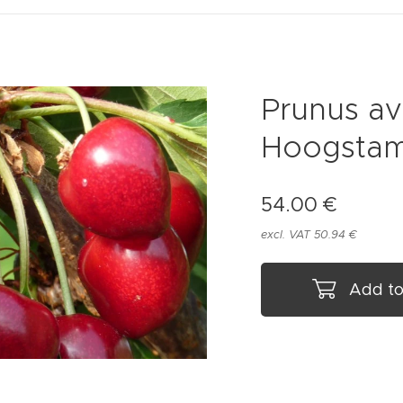
Prunus avi
Hoogstam
54.00
€
excl. VAT 50.94 €
Add to