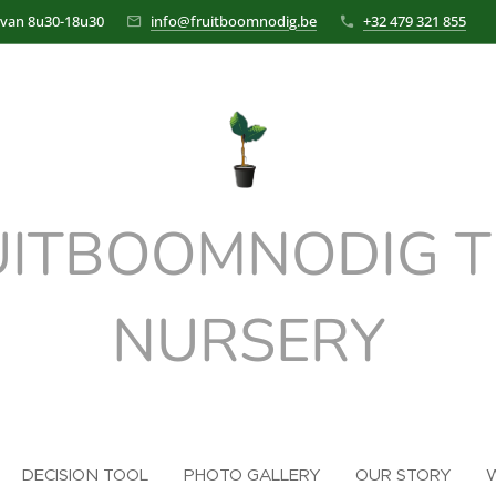
 van 8u30-18u30
info@fruitboomnodig.be
+32 479 321 855
UITBOOMNODIG T
NURSERY
DECISION TOOL
PHOTO GALLERY
OUR STORY