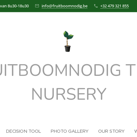
 van 8u30-18u30
info@fruitboomnodig.be
+32 479 321 855
UITBOOMNODIG T
NURSERY
DECISION TOOL
PHOTO GALLERY
OUR STORY