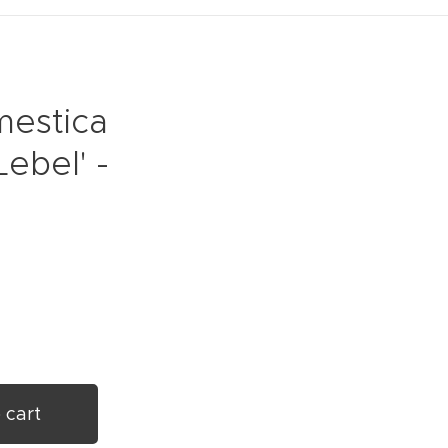
mestica
ebel' -
 cart