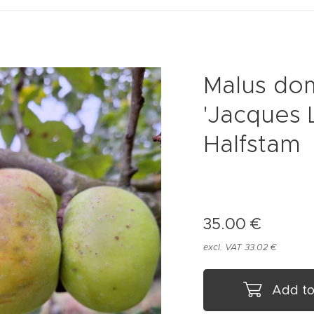
Malus do
'Jacques L
Halfstam
35.00
€
excl. VAT 33.02 €
Add to