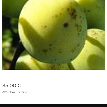
35.00
€
excl. VAT 33.02 €