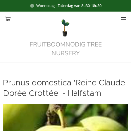
Woensdag - Zaterdag van 8u30-18u30
FRUITBOOMNODIG TREE
NURSERY
Prunus domestica 'Reine Claude
Dorée Crottée' - Halfstam