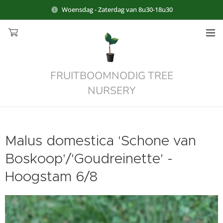
Woensdag - Zaterdag van 8u30-18u30
FRUITBOOMNODIG TREE
NURSERY
Malus domestica 'Schone van
Boskoop'/'Goudreinette' -
Hoogstam 6/8