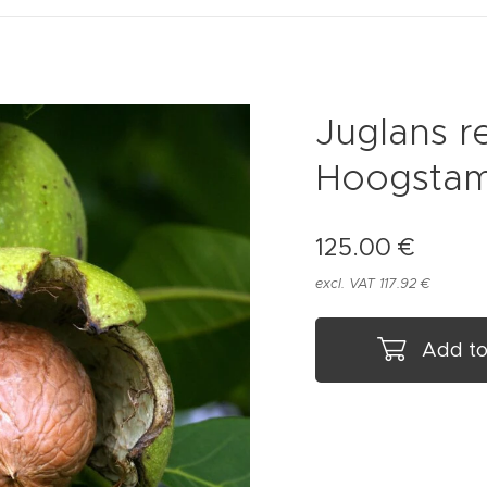
Juglans re
Hoogstam
125.00
€
excl. VAT 117.92 €
Add to