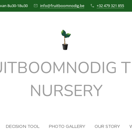
 van 8u30-18u30
info@fruitboomnodig.be
+32 479 321 855
UITBOOMNODIG T
NURSERY
DECISION TOOL
PHOTO GALLERY
OUR STORY