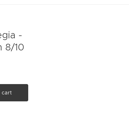
gia -
 8/10
 cart