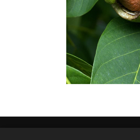
FRUITBOOMNODIG -
Gentseweg 177