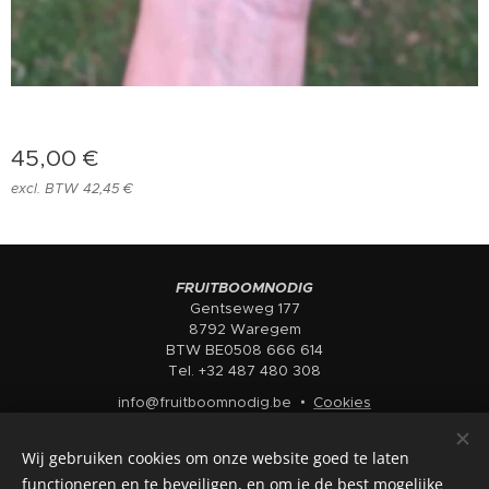
45,00
€
excl. BTW 42,45 €
FRUITBOOMNODIG
Gentseweg 177
8792 Waregem
BTW BE0508 666 614
Tel. +32 487 480 308
info@fruitboomnodig.be
Cookies
Talen
Wij gebruiken cookies om onze website goed te laten
Nederlands
English
functioneren en te beveiligen, en om je de best mogelijke