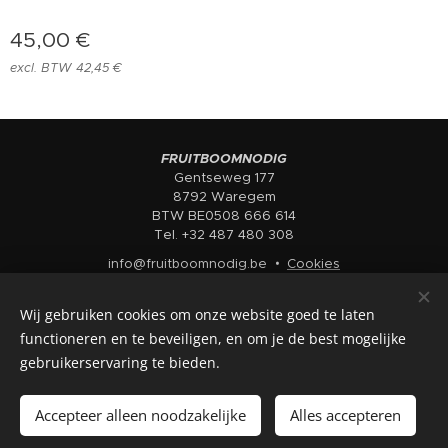
45,00
€
excl. BTW 42,45 €
FRUITBOOMNODIG
Gentseweg 177
8792 Waregem
BTW BE0508 666 614
Tel. +32 487 480 308
info@fruitboomnodig.be
Cookies
Talen
Wij gebruiken cookies om onze website goed te laten
Nederlands
English
functioneren en te beveiligen, en om je de best mogelijke
gebruikerservaring te bieden.
Toevoegen aan de winkelwagen
Accepteer alleen noodzakelijke
Alles accepteren