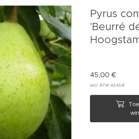
Pyrus co
'Beurré d
Hoogstam
45,00
€
excl. BTW 42,45 €
Toe
wi