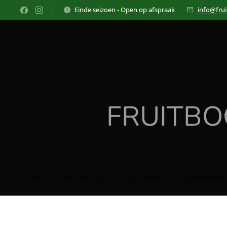
Einde seizoen - Open op afspraak
info@fru
FRUITB
HOME
WERKWIJZE
KEUZEHULP
LEIBOMEN