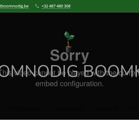
itboomnodig.be
+32 487 480 308
OOMNODIG BOOMK
FOTOGALLERIJ
ONS VERHAAL
WEBSHOP
CON