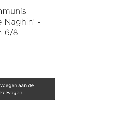
mmunis
e Naghin' -
 6/8
voegen aan de
nkelwagen