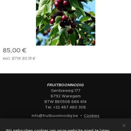
85,00
€
excl. BTW 80,19 €
FRUITBOOMNODIG
Gentseweg 177
8792 Waregem
BTW BE0508 666 614
Tel. +32 487 480 308
info@fruitboomnodig.be
Cookies
Talen
Wij gebruiken cookies om onze website goed te laten