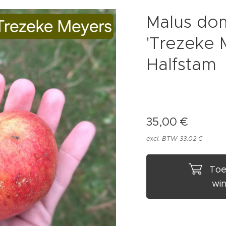
Malus do
'Trezeke 
Halfstam
35,00
€
excl. BTW 33,02 €
Toe
wi