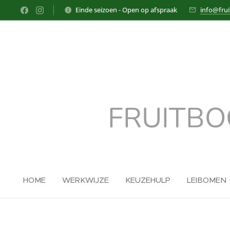
Einde seizoen - Open op afspraak
info@fru
FRUITB
HOME
WERKWIJZE
KEUZEHULP
LEIBOMEN