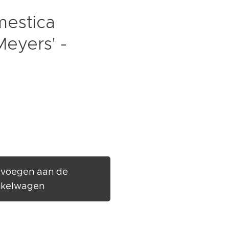
mestica
Meyers' -
voegen aan de
nkelwagen