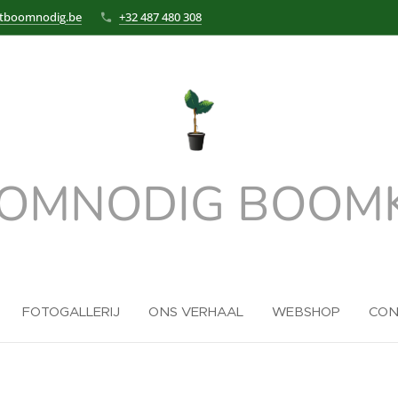
itboomnodig.be
+32 487 480 308
OOMNODIG BOOMK
FOTOGALLERIJ
ONS VERHAAL
WEBSHOP
CON