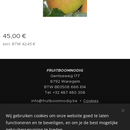
45,00
€
excl. BTW 42,45 €
FRUITBOOMNODIG
Gentseweg 177
8792 Waregem
BTW BE0508 666 614
Tel. +32 487 480 308
info@fruitboomnodig.be
Cookies
Talen
Wij gebruiken cookies om onze website goed te laten
Nederlands
English
functioneren en te beveiligen, en om je de best mogelijke
gebruikerservaring te bieden.