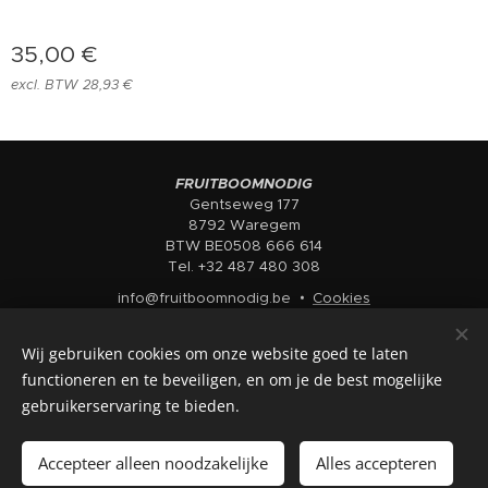
35,00
€
excl. BTW 28,93 €
FRUITBOOMNODIG
Gentseweg 177
8792 Waregem
BTW BE0508 666 614
Tel. +32 487 480 308
info@fruitboomnodig.be
Cookies
Talen
Wij gebruiken cookies om onze website goed te laten
Nederlands
English
functioneren en te beveiligen, en om je de best mogelijke
gebruikerservaring te bieden.
Toevoegen aan de winkelwagen
Accepteer alleen noodzakelijke
Alles accepteren