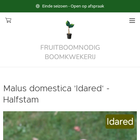
Einde seizoen - Open op afspraak
FRUITBOOMNODIG
BOOMKWEKERIJ
Malus domestica 'Idared' -
Halfstam