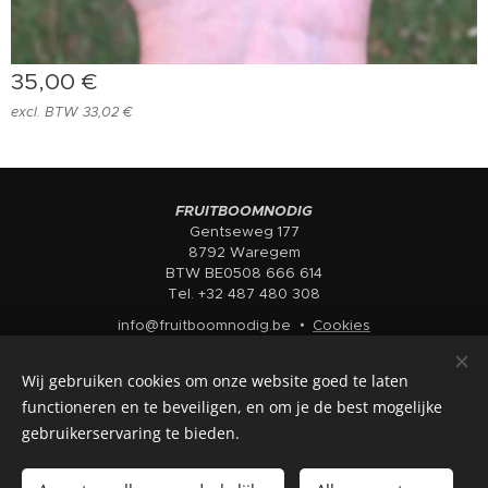
35,00
€
excl. BTW 33,02 €
FRUITBOOMNODIG
Gentseweg 177
8792 Waregem
BTW BE0508 666 614
Tel. +32 487 480 308
info@fruitboomnodig.be
Cookies
Talen
Wij gebruiken cookies om onze website goed te laten
Nederlands
English
functioneren en te beveiligen, en om je de best mogelijke
gebruikerservaring te bieden.
Toevoegen aan de winkelwagen