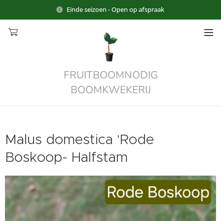
Einde seizoen - Open op afspraak
FRUITBOOMNODIG
BOOMKWEKERIJ
Malus domestica 'Rode
Boskoop- Halfstam