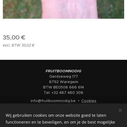
35,00
€
excl. BTW 33,02 €
FRUITBOOMNODIG
Gentseweg 177
8792 Waregem
BTW BE0508 666 614
Tel. +32 487 480 308
info@fruitboomnodig.be
Cookies
Talen
Wij gebruiken cookies om onze website goed te laten
Nederlands
English
functioneren en te beveiligen, en om je de best mogelijke